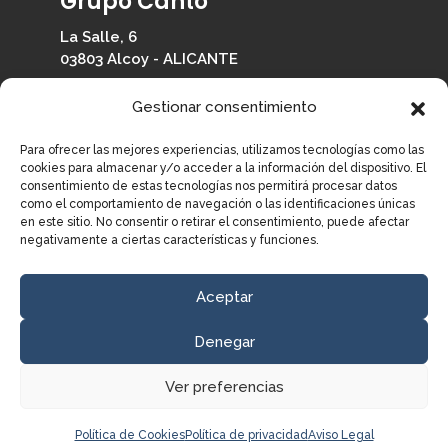
Grupo Cantó
La Salle, 6
03803 Alcoy - ALICANTE
965 330 126
Gestionar consentimiento
info@grupocanto.com
Para ofrecer las mejores experiencias, utilizamos tecnologías como las
cookies para almacenar y/o acceder a la información del dispositivo. El
consentimiento de estas tecnologías nos permitirá procesar datos
como el comportamiento de navegación o las identificaciones únicas
en este sitio. No consentir o retirar el consentimiento, puede afectar
Información
negativamente a ciertas características y funciones.
© Grupo Cantó.
Todos los derechos reservados.
Aceptar
Política de Privacidad
Aviso Legal
Denegar
Política de Cookies
Ver preferencias
Política de Cookies
Política de privacidad
Aviso Legal