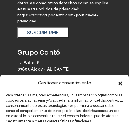
datos, así como otros derechos como se explica
en nuestra política de privacidad:
https://www.grupocanto.com/politica-de-
privacidad
Grupo Cantó
La Salle, 6
03803 Alcoy - ALICANTE
965 330 126
Gestionar consentimiento
info@grupocanto.com
Para ofrecer las mejores experiencias, utilizamos tecnologías como las
cookies para almacenar y/o acceder a la información del dispositivo. El
consentimiento de estas tecnologías nos permitirá procesar datos
como el comportamiento de navegación o las identificaciones únicas
en este sitio. No consentir o retirar el consentimiento, puede afectar
Información
negativamente a ciertas características y funciones.