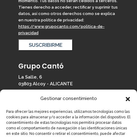
momento. Tus datos no serán cedidos a terceros.
Tienes derecho a acceder, rectificar y suprimir tus
datos, así como otros derechos como se explica
en nuestra política de privacidad:
https://www.grupocanto.com/politica-de-
privacidad
Grupo Cantó
La Salle, 6
03803 Alcoy - ALICANTE
965 330 126
Gestionar consentimiento
info@grupocanto.com
Para ofrecer las mejores experiencias, utilizamos tecnologías como las
cookies para almacenar y/o acceder a la información del dispositivo. El
consentimiento de estas tecnologías nos permitirá procesar datos
como el comportamiento de navegación o las identificaciones únicas
en este sitio. No consentir o retirar el consentimiento, puede afectar