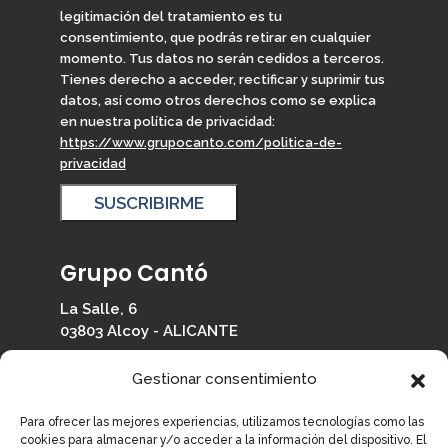
legitimación del tratamiento es tu
consentimiento, que podrás retirar en cualquier
momento. Tus datos no serán cedidos a terceros.
Tienes derecho a acceder, rectificar y suprimir tus
datos, así como otros derechos como se explica
en nuestra política de privacidad:
https://www.grupocanto.com/politica-de-
privacidad
Grupo Cantó
La Salle, 6
03803 Alcoy - ALICANTE
965 330 126
Gestionar consentimiento
info@grupocanto.com
Para ofrecer las mejores experiencias, utilizamos tecnologías como las
cookies para almacenar y/o acceder a la información del dispositivo. El