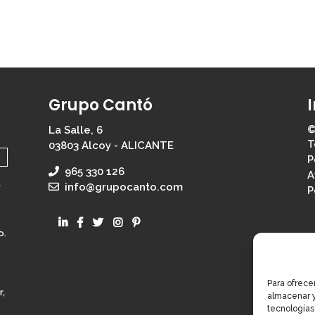
Grupo Cantó
©
La Salle, 6
T
03803 Alcoy - ALICANTE
P
965 330 126
A
d
info@grupocanto.com
P
o.
Para ofrece
r,
almacenar y
tecnologías