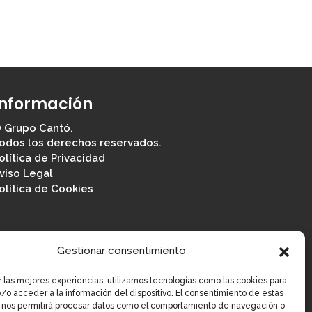
Información
 Grupo Cantó.
odos los derechos reservados.
olítica de Privacidad
viso Legal
olítica de Cookies
Gestionar consentimiento
r las mejores experiencias, utilizamos tecnologías como las cookies para
/o acceder a la información del dispositivo. El consentimiento de estas
 nos permitirá procesar datos como el comportamiento de navegación o