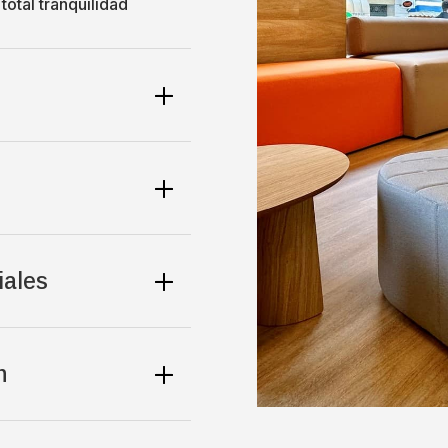
total tranquilidad
iales
n