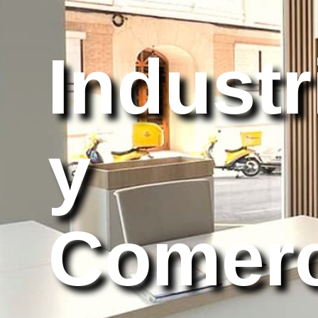
Industr
y
Comerc