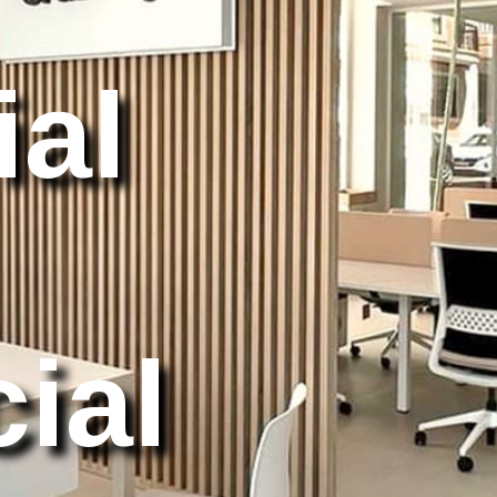
ial
ial