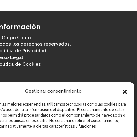
Información
 Grupo Cantó.
odos los derechos reservados.
olítica de Privacidad
viso Legal
olítica de Cookies
Gestionar consentimiento
r las mejores experiencias, utilizamos tecnologías como las cookies para
/o acceder a la información del dispositivo. El consentimiento de estas
 nos permitirá procesar datos como el comportamiento de navegación o
caciones únicas en este sitio. No consentir o retirar el consentimiento,
ar negativamente a ciertas características y funciones.