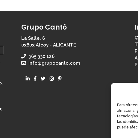
Grupo Cantó
©
La Salle, 6
T
03803 Alcoy - ALICANTE
P
965 330 126
A
d
info@grupocanto.com
P
o.
Para ofrece
r,
almacenar y
tecnologías
las identifi
puede afect