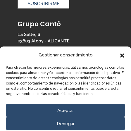
Grupo Cantó
La Salle, 6
03803 Alcoy - ALICANTE
965 330 126
Gestionar consentimiento
info@grupocanto.com
Para ofrecer las mejores experiencias, utilizamos tecnologías como las
cookies para almacenar y/o acceder a la información del dispositivo. El
consentimiento de estas tecnologías nos permitirá procesar datos
como el comportamiento de navegación o las identificaciones únicas
en este sitio. No consentir o retirar el consentimiento, puede afectar
Información
negativamente a ciertas características y funciones.
© Grupo Cantó.
Todos los derechos reservados.
Aceptar
Política de Privacidad
Aviso Legal
Denegar
Política de Cookies