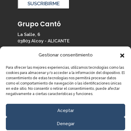
Grupo Cantó
La Salle, 6
03803 Alcoy - ALICANTE
965 330 126
Gestionar consentimiento
info@grupocanto.com
Para ofrecer las mejores experiencias, utilizamos tecnologías como las
cookies para almacenar y/o acceder a la información del dispositivo. El
consentimiento de estas tecnologías nos permitirá procesar datos
como el comportamiento de navegación o las identificaciones únicas
en este sitio. No consentir o retirar el consentimiento, puede afectar
Información
negativamente a ciertas características y funciones.
© Grupo Cantó.
Todos los derechos reservados.
Aceptar
Política de Privacidad
Aviso Legal
Denegar
Política de Cookies