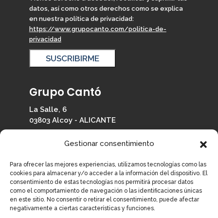
datos, así como otros derechos como se explica
en nuestra política de privacidad:
https://www.grupocanto.com/politica-de-
privacidad
Grupo Cantó
La Salle, 6
03803 Alcoy - ALICANTE
965 330 126
Gestionar consentimiento
info@grupocanto.com
Para ofrecer las mejores experiencias, utilizamos tecnologías como las
cookies para almacenar y/o acceder a la información del dispositivo. El
consentimiento de estas tecnologías nos permitirá procesar datos
como el comportamiento de navegación o las identificaciones únicas
en este sitio. No consentir o retirar el consentimiento, puede afectar
Información
negativamente a ciertas características y funciones.